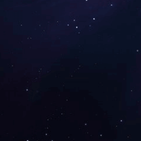
下一篇：
2023年6月被湖南省生态环境厅授予
咨询与了解
电 话：0745-2261111
邮 箱：3920878361@qq.com
地 址：湖南省怀化市本业大道89号