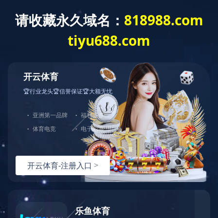
亮证使用
球友会官方网页
|
乐竞官方网站
|
云体育·（中国
官方网站
|
星空
台
|
完美(中国)
育官方网站
|
华