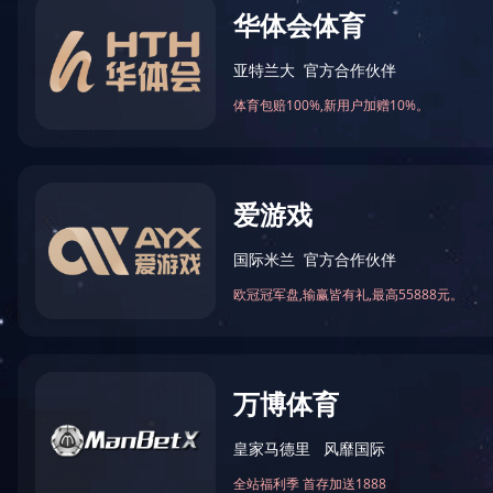
深入学习贯彻党的十九届六中全
2021-11-23 09:38:12