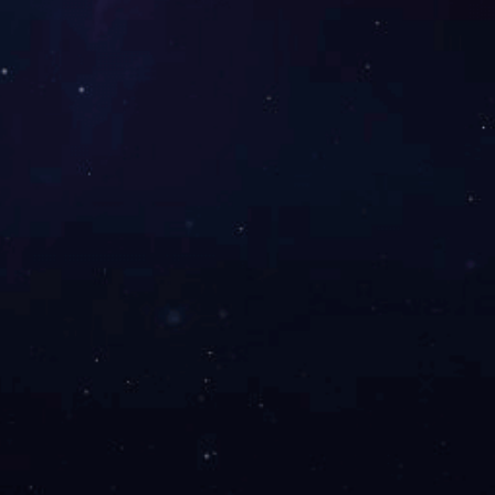
版权所有 | 乐竞官网 备案号 |
湘ICP备20000254号-1