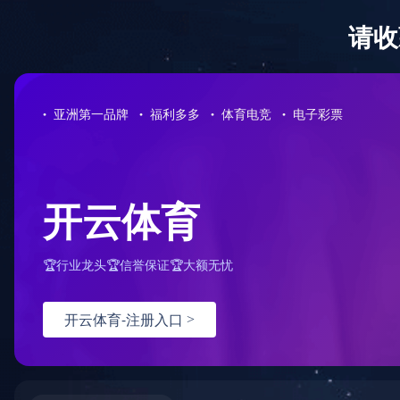
网站首页
公司介绍